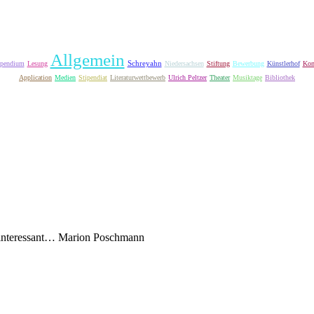
Allgemein
Schreyahn
ipendium
Lesung
Niedersachsen
Stiftung
Bewerbung
Künstlerhof
Kon
Application
Medien
Stipendiat
Literaturwettbewerb
Ulrich Peltzer
Theater
Musiktage
Bibliothek
ninteressant…
Marion Poschmann