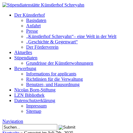
Der Künstlerhof
Basisdaten
Anfahrt
Presse
„Künstlerhof Schreyahn“– eine Welt in der Welt
„Geschichte & Gegenwart“
Der Förderverein
Aktuelles
Stipendiaten
Grundrisse der Künstlerwohnungen
Bewerbung
Informations for applicants
Richtlinien für die Verwaltung
Benutzer- und Hausordnung
Nicolas Born-Stiftung
LZN Bibliothek
Datenschutzerklärung
Impressum
Sitemap
Navigation
Startseite
»
Gepostet im Juli 7th, 2025