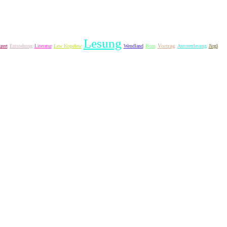
Lesung
Vortrag
zert
Entstehung
Literatur
Lew Kopelew
Wendland
Born
Autorenlesung
Jirgl