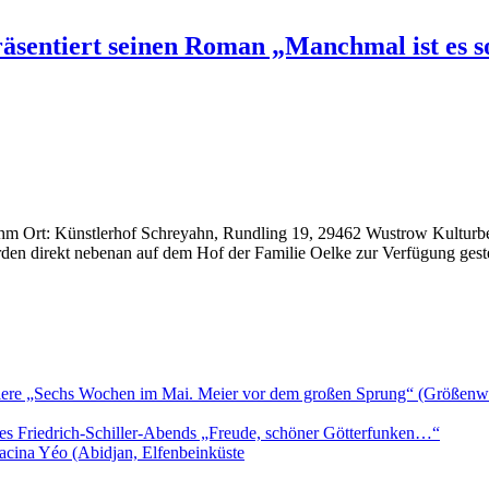
sentiert seinen Roman „Manchmal ist es sog
 Ort: Künstlerhof Schreyahn, Rundling 19, 29462 Wustrow Kulturbeitr
en direkt nebenan auf dem Hof der Familie Oelke zur Verfügung gestel
iere „Sechs Wochen im Mai. Meier vor dem großen Sprung“ (Größenwa
es Friedrich-Schiller-Abends „Freude, schöner Götterfunken…“
acina Yéo (Abidjan, Elfenbeinküste