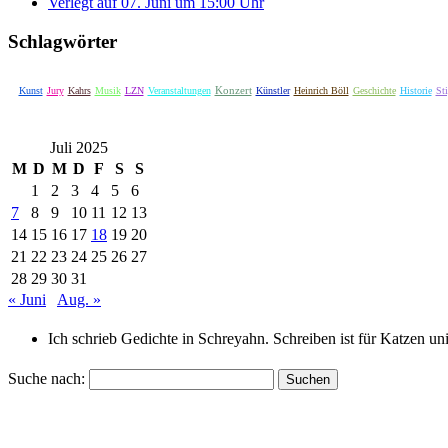
Verlegt auf 07. Juni um 15:00 Uhr
Schlagwörter
Konzert
Kunst
Jury
Kahrs
Musik
LZN
Veranstaltungen
Künstler
Heinrich Böll
Geschichte
Historie
St
Juli 2025
M
D
M
D
F
S
S
1
2
3
4
5
6
7
8
9
10
11
12
13
14
15
16
17
18
19
20
21
22
23
24
25
26
27
28
29
30
31
« Juni
Aug. »
Ich schrieb Gedichte in Schreyahn. Schreiben ist für Katzen u
Suche nach: