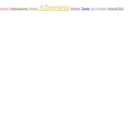
Allgemein
sachsen
Veranstaltungen
Medien
Stiftung
Theater
Lew Kopelew
Heinrich Böll