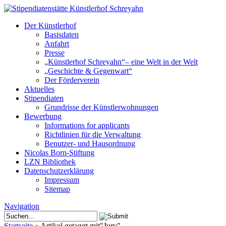
Der Künstlerhof
Basisdaten
Anfahrt
Presse
„Künstlerhof Schreyahn“– eine Welt in der Welt
„Geschichte & Gegenwart“
Der Förderverein
Aktuelles
Stipendiaten
Grundrisse der Künstlerwohnungen
Bewerbung
Informations for applicants
Richtlinien für die Verwaltung
Benutzer- und Hausordnung
Nicolas Born-Stiftung
LZN Bibliothek
Datenschutzerklärung
Impressum
Sitemap
Navigation
Startseite
»
Artikel getaggt mit
"
Jury"