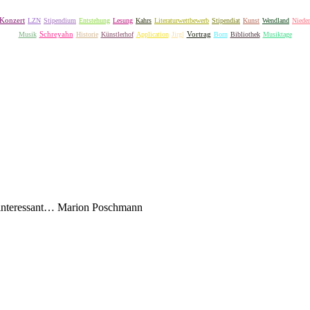
Konzert
LZN
Stipendium
Entstehung
Lesung
Kahrs
Literaturwettbewerb
Stipendiat
Kunst
Wendland
Nieder
Schreyahn
Vortrag
Musik
Historie
Künstlerhof
Application
Jirgl
Born
Bibliothek
Musiktage
ninteressant…
Marion Poschmann