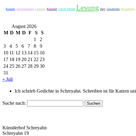
Lesung
Konzert
Autorenlesung
Literatur
Künstler
Ulrich Peltzer
Jury
Geschichte
Bewerbung
August 2026
M
D
M
D
F
S
S
1
2
3
4
5
6
7
8
9
10
11
12
13
14
15
16
17
18
19
20
21
22
23
24
25
26
27
28
29
30
31
« Juli
Ich schrieb Gedichte in Schreyahn. Schreiben ist für Katzen u
Suche nach:
Künstlerhof Schreyahn
Schreyahn 19