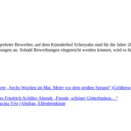
geehrter Bewerber, auf dem Künstlerhof Schreyahn sind für die Jahre 
rbungen an. Sobald Bewerbungen eingereicht werden können, wird es h
iere „Sechs Wochen im Mai. Meier vor dem großen Sprung“ (Größenwa
es Friedrich-Schiller-Abends „Freude, schöner Götterfunken…“
acina Yéo (Abidjan, Elfenbeinküste