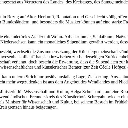
ngesetzt aus Vertretern des Landes, des Kreistages, des Samtgemeinder
t in Bezug auf Alter, Herkunft, Reputation und Geschlecht völlig offen
Bundesländern, und besonders die Musiker können auf eine starke Frak
e eine mietfreies Atelier mit Wohn- Arbeitszimmer, Schlafraum, Naßzel
 Niedersachsen kann ein monatliches Stipendium gewährt werden, desse
 besteht, wechselt die Zusammensetzung der Künstlergemeinschaft stän
nheitspflicht“ hat sich inzwischen zur beiderseitigen Zufriedenheit ein
ft verlangt, doch besteht die Erwartung, dass die Stipendiaten zur kul
 wissenschaftlicher und künstlerischer Berater (zur Zeit Cécile Höfges
kann unterm Strich nur positiv ausfallen; Lage, Zielsetzung, Ausstat
e nicht mehr wegzudenken ist aus dem Angebot des Wendlandes und Nied
inisterin für Wissenschaft und Kultur, Helga Schuchardt, auf eine Reso
m wendländischen Freundeskreis des Künstlerhofs Schreyahn wieder einma
 Minister für Wissenschaft und Kultur, bei seinem Besuch im Frühjah
Kreisgrenzen hinaus beigetragen.