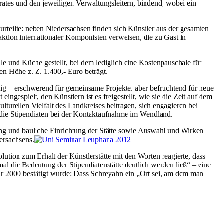
ates und den jeweiligen Verwaltungsleitern, bindend, wobei ein
 urteilte: neben Niedersachsen finden sich Künstler aus der gesamten
tion internationaler Komponisten verweisen, die zu Gast in
le und Küche gestellt, bei dem lediglich eine Kostenpauschale für
n Höhe z. Z. 1.400,- Euro beträgt.
dig – erschwerend für gemeinsame Projekte, aber befruchtend für neue
gespielt, den Künstlern ist es freigestellt, wie sie die Zeit auf dem
turellen Vielfalt des Landkreises beitragen, sich engagieren bei
) die Stipendiaten bei der Kontaktaufnahme im Wendland.
tung und bauliche Einrichtung der Stätte sowie Auswahl und Wirken
ersachsens.
lution zum Erhalt der Künstlerstätte mit den Worten reagierte, dass
l die Bedeutung der Stipendiatenstätte deutlich werden ließ“ – eine
r 2000 bestätigt wurde: Dass Schreyahn ein „Ort sei, am dem man