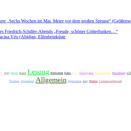
iere „Sechs Wochen im Mai. Meier vor dem großen Sprung“ (Größenwa
es Friedrich-Schiller-Abends „Freude, schöner Götterfunken…“
acina Yéo (Abidjan, Elfenbeinküste
Lesung
Schreyahn
ew
Jirgl
Musik
Kunst
Bibliothek
Kahrs
Born
Niedersachsen
Bewerbung
LZ
Allgemein
Vortrag
Stipendium
Application
Jury
Medien
Literaturwettbewerb