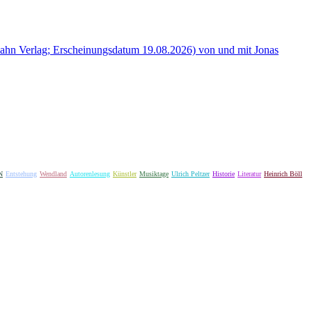
hn Verlag; Erscheinungsdatum 19.08.2026) von und mit Jonas
N
Entstehung
Wendland
Autorenlesung
Künstler
Musiktage
Ulrich Peltzer
Historie
Literatur
Heinrich Böll