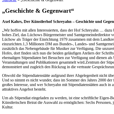
„Geschichte & Gegenwart“
Axel Kahrs, Der Künstlerhof Schreyahn – Geschichte und Gegenw
„Wir hoffen mit allen Interessierten, dass der Hof Schreyahn … dazu
hohes Ziel, das Lüchows Bürgermeister und Samtgemeindedirektor v
Lüchow als Träger der Einrichtung 1979 zusammen mit dem Landkreis
einzurichten.1,3 Millionen DM aus Bundes-, Landes- und Samtgemeind
zusätzlich das Nebengebäude für Musiker zur Verfügung. Die unzure
Hofes, dort finden sich nun die beiden geläufigen Ateliers der Schri
ehemaligen Stipendiaten bei Besuchen zur Verfügung und dienen als 
Veranstaltungen und Publikationen gesammelt wird.Zentrum der Stipen
demonstriert und zugleich den Rückzug in die vertraute Gesprächsru
Obwohl die Stipendiatenstätte aufgrund ihrer Abgelegenheit nicht übe
Und so nimmt es nicht wunder, dass im Sommer des Jahres 2000 der fri
großes Interesse, und wer Schreyahn mit Stipendiatenstätten auch in a
attraktives Angebot besteht.
Um als Stipendiat eingeladen zu werden, ist eine schriftliche Eig
Künstlerischen Beirat die Auswahl zu ermöglichen: Sechs Personen, j
Kultur.