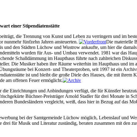
art einer Stipendiatenstätte
 beiträgt, die Trennung von Kunst und Leben zu verringern und im bes
or nunmehr fünfzehn Jahren ansteuerten.
Die materielle 
 und den Städten Lüchow und Wustrow ankaufte, um hier die damals d
emitteln wurden für Aus- und Umbau verwendet. 1981 war das Haupthau
ichende Schalldämmung im Haupthaus führte nach zahlreichen Diskuss
ftsteller. Die Musiker haben ihre Räume weiterhin im Haupthaus und im 
Übungsräume bei Konzert- und Theaterproben, seit 1997 ist ein Archi
diatenstätte ist und bleibt die große Diele des Hauses, die mit ihrem
nde am offenen Feuer ermöglicht.
r die Einrichtungen und Anbindungen verfügt, die für Künstler heutzuta
schgekürte Büchner-Preisträger Arnold Stadler für drei Monate in Schre
nderen Bundesländern vergleicht, weiß, dass hier in Bezug auf das Mobi
en-Bewerbung bei der Samtgemeinde Lüchow möglich, Lebenslauf und We
e drei für Musik und Literatur zuständig, beraten zusammen mit den zu