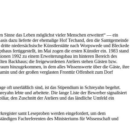
ten Sinne das Leben möglichst vieler Menschen erweitert“ — ein
Basis dazu lieferte der ehemalige Hof Techand, den die Samtgemeinde
ritte niedersächsische Künstlerstätte nach Worpswede und Bleckede
s fertiggestellt, im Mai zogen die ersten Künstler ein. 1983 stand
ionen 1992 zu einem Erweiterungsbau im hinteren Bereich des
alten Backhaus; die freigewordenen Ateliers stehen Gästen bzw.
vraum hinzugekommen, in dem alles Wissenswerte über die Gäste, ihre
 Kamin und der großen verglasten Fronttür Offenheit zum Dorf
ge oft unerläßlich sind, ist das Stipendium in Schreyahn begehrt.
yahn lebte und arbeitete. Die lange Liste der Bewerber signalisiert
liar, den Zuschnitt der Ateliers und das ländliche Umfeld ein
rkregister samt Leseproben werden eingefordert, um dem
ständigen Fachreferenten des Ministeriums für Wissenschaft und