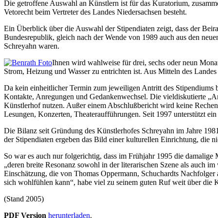
Die getroffene Auswahl an Künstlern ist für das Kuratorium, zusamme
Vetorecht beim Vertreter des Landes Niedersachsen besteht.
Ein Überblick über die Auswahl der Stipendiaten zeigt, dass der Beira
Bundesrepublik, gleich nach der Wende von 1989 auch aus den neuen 
Schreyahn waren.
Ihnen wird wahlweise für drei, sechs oder neun Monat
Strom, Heizung und Wasser zu entrichten ist. Aus Mitteln des Landes
Da kein einheitlicher Termin zum jeweiligen Antritt des Stipendiums
Kontakte, Anregungen und Gedankenwechsel. Die vieldiskutierte „Anwese
Künstlerhof nutzen. Außer einem Abschlußbericht wird keine Rechenscha
Lesungen, Konzerten, Theateraufführungen. Seit 1997 unterstützt ein
Die Bilanz seit Gründung des Künstlerhofes Schreyahn im Jahre 1981 
der Stipendiaten ergeben das Bild einer kulturellen Einrichtung, di
So war es auch nur folgerichtig, dass im Frühjahr 1995 die damalige M
„deren breite Resonanz sowohl in der literarischen Szene als auch i
Einschätzung, die von Thomas Oppermann, Schuchardts Nachfolger als
sich wohlfühlen kann“, habe viel zu seinem guten Ruf weit über die 
(Stand 2005)
PDF Version
herunterladen
.