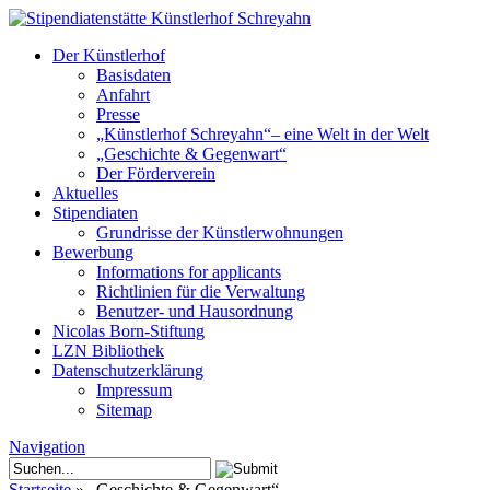
Der Künstlerhof
Basisdaten
Anfahrt
Presse
„Künstlerhof Schreyahn“– eine Welt in der Welt
„Geschichte & Gegenwart“
Der Förderverein
Aktuelles
Stipendiaten
Grundrisse der Künstlerwohnungen
Bewerbung
Informations for applicants
Richtlinien für die Verwaltung
Benutzer- und Hausordnung
Nicolas Born-Stiftung
LZN Bibliothek
Datenschutzerklärung
Impressum
Sitemap
Navigation
Startseite
»
„Geschichte & Gegenwart“