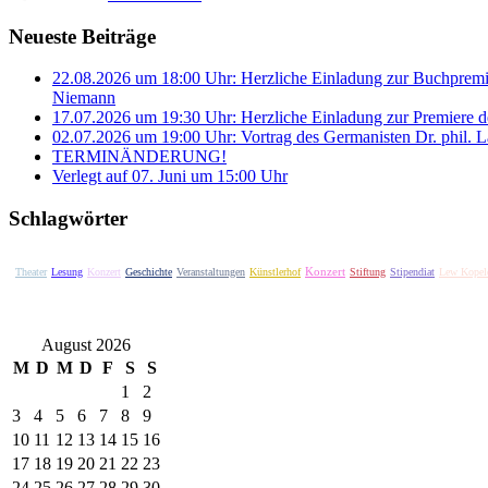
Neueste Beiträge
22.08.2026 um 18:00 Uhr: Herzliche Einladung zur Buchprem
Niemann
17.07.2026 um 19:30 Uhr: Herzliche Einladung zur Premiere d
02.07.2026 um 19:00 Uhr: Vortrag des Germanisten Dr. phil. L
TERMINÄNDERUNG!
Verlegt auf 07. Juni um 15:00 Uhr
Schlagwörter
Konzert
Theater
Lesung
Konzert
Geschichte
Veranstaltungen
Künstlerhof
Stiftung
Stipendiat
Lew Kopel
August 2026
M
D
M
D
F
S
S
1
2
3
4
5
6
7
8
9
10
11
12
13
14
15
16
17
18
19
20
21
22
23
24
25
26
27
28
29
30