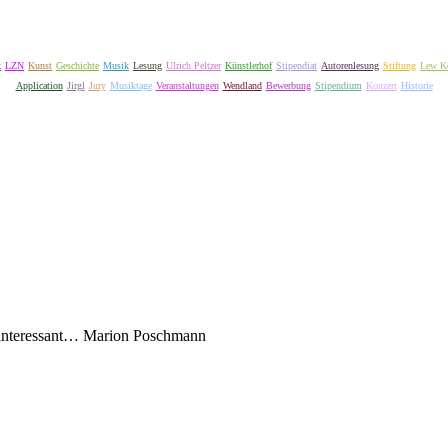
k
LZN
Kunst
Geschichte
Musik
Lesung
Ulrich Peltzer
Künstlerhof
Stipendiat
Autorenlesung
Stiftung
Lew K
Application
Jirgl
Jury
Musiktage
Veranstaltungen
Wendland
Bewerbung
Stipendium
Konzert
Historie
ninteressant…
Marion Poschmann