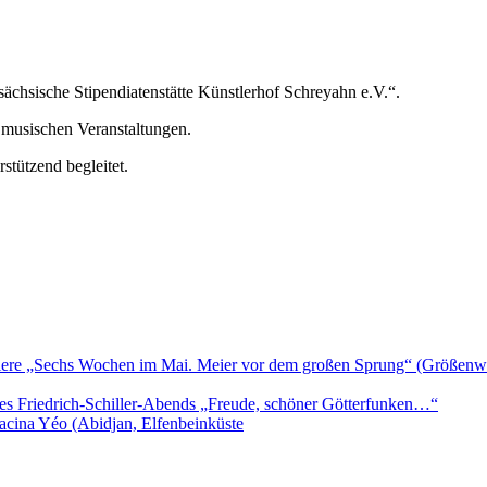
sächsische Stipendiatenstätte Künstlerhof Schreyahn e.V.“.
nd musischen Veranstaltungen.
stützend begleitet.
iere „Sechs Wochen im Mai. Meier vor dem großen Sprung“ (Größenwa
es Friedrich-Schiller-Abends „Freude, schöner Götterfunken…“
acina Yéo (Abidjan, Elfenbeinküste