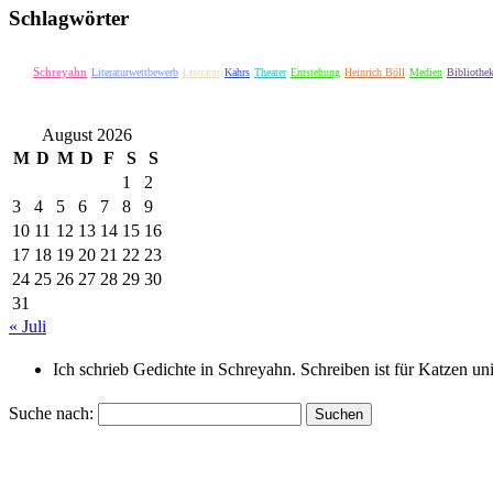
Schlagwörter
Schreyahn
Literaturwettbewerb
Literatur
Kahrs
Theater
Entstehung
Heinrich Böll
Medien
Bibliothe
August 2026
M
D
M
D
F
S
S
1
2
3
4
5
6
7
8
9
10
11
12
13
14
15
16
17
18
19
20
21
22
23
24
25
26
27
28
29
30
31
« Juli
Ich schrieb Gedichte in Schreyahn. Schreiben ist für Katzen u
Suche nach: