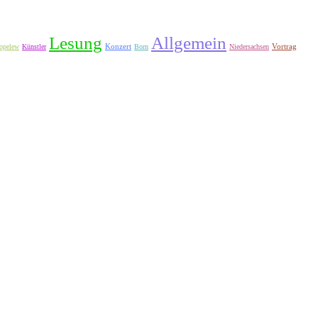
Lesung
Allgemein
Konzert
Vortrag
opelew
Künstler
Born
Niedersachsen