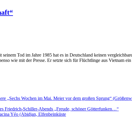
aft“
 seinem Tod im Jahre 1985 hat es in Deutschland keinen vergleichbaren 
enso wie mit der Presse. Er setzte sich für Flüchtlinge aus Vietnam ei
iere „Sechs Wochen im Mai. Meier vor dem großen Sprung“ (Größenwa
es Friedrich-Schiller-Abends „Freude, schöner Götterfunken…“
acina Yéo (Abidjan, Elfenbeinküste