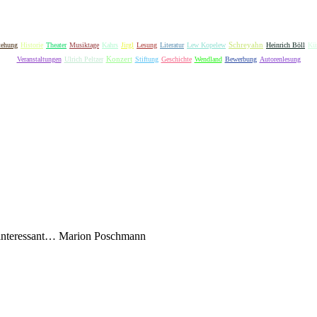
Schreyahn
tehung
Historie
Theater
Musiktage
Kahrs
Jirgl
Lesung
Literatur
Lew Kopelew
Heinrich Böll
Kün
Konzert
Veranstaltungen
Ulrich Peltzer
Stiftung
Geschichte
Wendland
Bewerbung
Autorenlesung
ninteressant…
Marion Poschmann