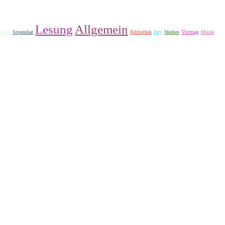
Lesung
Allgemein
Vortrag
stler
Stipendiat
Bibliothek
Jury
Medien
Musik