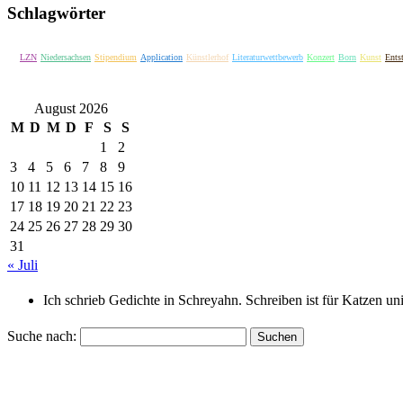
Schlagwörter
LZN
Niedersachsen
Stipendium
Application
Künstlerhof
Literaturwettbewerb
Konzert
Born
Kunst
Ents
August 2026
M
D
M
D
F
S
S
1
2
3
4
5
6
7
8
9
10
11
12
13
14
15
16
17
18
19
20
21
22
23
24
25
26
27
28
29
30
31
« Juli
Ich schrieb Gedichte in Schreyahn. Schreiben ist für Katzen u
Suche nach: