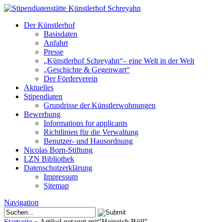
Der Künstlerhof
Basisdaten
Anfahrt
Presse
„Künstlerhof Schreyahn“– eine Welt in der Welt
„Geschichte & Gegenwart“
Der Förderverein
Aktuelles
Stipendiaten
Grundrisse der Künstlerwohnungen
Bewerbung
Informations for applicants
Richtlinien für die Verwaltung
Benutzer- und Hausordnung
Nicolas Born-Stiftung
LZN Bibliothek
Datenschutzerklärung
Impressum
Sitemap
Navigation
Startseite
»
Artikel getaggt mit
"
Heinrich Böll"