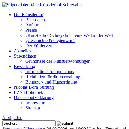
Der Künstlerhof
Basisdaten
Anfahrt
Presse
„Künstlerhof Schreyahn“– eine Welt in der Welt
„Geschichte & Gegenwart“
Der Förderverein
Aktuelles
Stipendiaten
Grundrisse der Künstlerwohnungen
Bewerbung
Informations for applicants
Richtlinien für die Verwaltung
Benutzer- und Hausordnung
Nicolas Born-Stiftung
LZN Bibliothek
Datenschutzerklärung
Impressum
Sitemap
Navigation
Startseite
»
Allgemein
»
28.03.2026 um 16:00 Uhr: Jens Feuerriegel