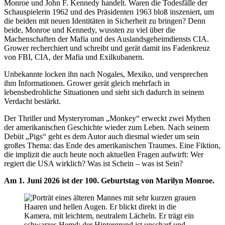
Monroe und John F. Kennedy handelt. Waren die Todesfälle der
Schauspielerin 1962 und des Präsidenten 1963 bloß inszeniert, um
die beiden mit neuen Identitäten in Sicherheit zu bringen? Denn
beide, Monroe und Kennedy, wussten zu viel über die
Machenschaften der Mafia und des Auslandsgeheimdiensts CIA.
Grower recherchiert und schreibt und gerät damit ins Fadenkreuz
von FBI, CIA, der Mafia und Exilkubanern.
Unbekannte locken ihn nach Nogales, Mexiko, und versprechen
ihm Informationen. Grower gerät gleich mehrfach in
lebensbedrohliche Situationen und sieht sich dadurch in seinem
Verdacht bestärkt.
Der Thriller und Mysteryroman „Monkey“ erweckt zwei Mythen
der amerikanischen Geschichte wieder zum Leben. Nach seinem
Debüt „Pigs“ geht es dem Autor auch diesmal wieder um sein
großes Thema: das Ende des amerikanischen Traumes. Eine Fiktion,
die implizit die auch heute noch aktuellen Fragen aufwirft: Wer
regiert die USA wirklich? Was ist Schein – was ist Sein?
Am 1. Juni 2026 ist der 100. Geburtstag von Marilyn Monroe.