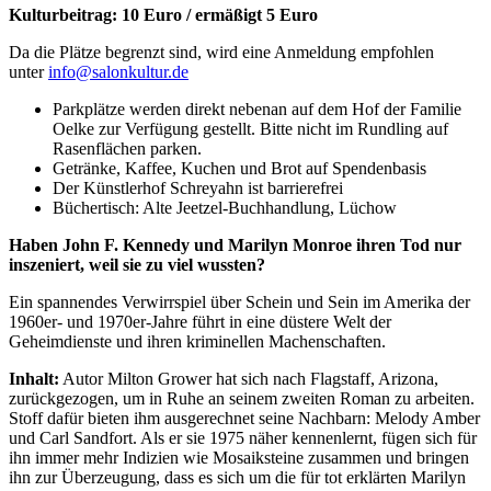
Kulturbeitrag: 10 Euro / ermäßigt 5 Euro
Da die Plätze begrenzt sind, wird eine Anmeldung empfohlen
unter
info@salonkultur.de
Parkplätze werden direkt nebenan auf dem Hof der Familie
Oelke zur Verfügung gestellt. Bitte nicht im Rundling auf
Rasenflächen parken.
Getränke, Kaffee, Kuchen und Brot auf Spendenbasis
Der Künstlerhof Schreyahn ist barrierefrei
Büchertisch: Alte Jeetzel-Buchhandlung, Lüchow
Haben John F. Kennedy und Marilyn Monroe ihren Tod nur
inszeniert, weil sie zu viel wussten?
Ein spannendes Verwirrspiel über Schein und Sein im Amerika der
1960er- und 1970er-Jahre führt in eine düstere Welt der
Geheimdienste und ihren kriminellen Machenschaften.
Inhalt:
Autor Milton Grower hat sich nach Flagstaff, Arizona,
zurückgezogen, um in Ruhe an seinem zweiten Roman zu arbeiten.
Stoff dafür bieten ihm ausgerechnet seine Nachbarn: Melody Amber
und Carl Sandfort. Als er sie 1975 näher kennenlernt, fügen sich für
ihn immer mehr Indizien wie Mosaiksteine zusammen und bringen
ihn zur Überzeugung, dass es sich um die für tot erklärten Marilyn