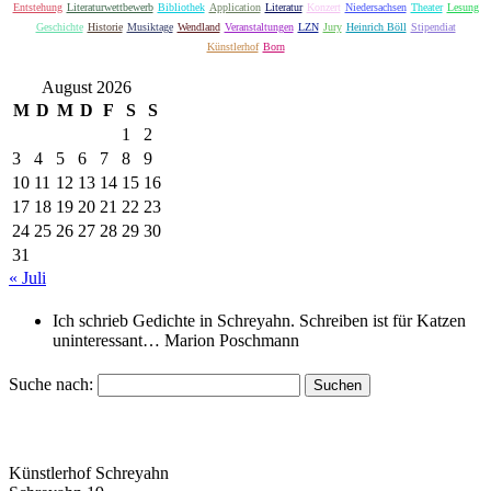
Entstehung
Literaturwettbewerb
Bibliothek
Application
Literatur
Konzert
Niedersachsen
Theater
Lesung
Geschichte
Historie
Musiktage
Wendland
Veranstaltungen
LZN
Jury
Heinrich Böll
Stipendiat
Künstlerhof
Born
August 2026
M
D
M
D
F
S
S
1
2
3
4
5
6
7
8
9
10
11
12
13
14
15
16
17
18
19
20
21
22
23
24
25
26
27
28
29
30
31
« Juli
Ich schrieb Gedichte in Schreyahn. Schreiben ist für Katzen
uninteressant…
Marion Poschmann
Suche nach:
Künstlerhof Schreyahn