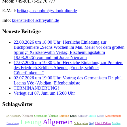
Mobil: +49-(0)175-52 70 777
E-Mail:
britta.gansebohm@salonkultur.de
Info:
kuenstlerhof-schreyahn.de
Neueste Beiträge
22.08.2026 um 18:00 Uhr: Herzliche Einladung zur
Buchpremiere „Sechs Wochen im Mai. Meier vor dem großen
Sprung“ (Größenwahn Verlag; Erscheinungsdatum
19.08.2026) von und mit Jonas Niemann
17.07.2026 um 19:30 Uhr: Herzliche Einladung zur Premiere
des Friedrich-Schiller-Abends „Freude, schöner
Götterfunken…“
02.07.2026 um 19:00 Uhr: Vortrag des Germanisten Dr. phil.
Lacina Yéo (Abidjan, Elfenbeinküste
TERMINÄNDERUNG!
Verlegt auf 07. Juni um 15:00 Uhr
Schlagwörter
Konzert
Vortrag
Lew Kopelew
Stipendium
Stiftung
Kahrs
Künstler
Musik
Kunst
Autorenlesung
Lesung
Allgemein
Schreyahn
Bewerbung
Jirgl
Ulrich Peltzer
Medien