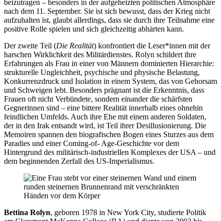
beizutragen – besonders in der aufgeheizten politischen Atmosphäre
nach dem 11. September. Sie ist sich bewusst, dass der Krieg nicht
aufzuhalten ist, glaubt allerdings, dass sie durch ihre Teilnahme eine
positive Rolle spielen und sich gleichzeitig abhärten kann.
Der zweite Teil (
Die Realität
) konfrontiert die Leser*innen mit der
harschen Wirklichkeit des Militärdienstes. Rolyn schildert ihre
Erfahrungen als Frau in einer von Männern dominierten Hierarchie:
strukturelle Ungleichheit, psychische und physische Belastung,
Konkurrenzdruck und Isolation in einem System, das von Gehorsam
und Schweigen lebt. Besonders prägnant ist die Erkenntnis, dass
Frauen oft nicht Verbündete, sondern einander die schärfsten
Gegnerinnen sind – eine bittere Realität innerhalb eines ohnehin
feindlichen Umfelds. Auch ihre Ehe mit einem anderen Soldaten,
der in den Irak entsandt wird, ist Teil ihrer Desillusionierung. Die
Memoiren spannen den biografischen Bogen eines Sturzes aus dem
Paradies und einer Coming-of- Age-Geschichte vor dem
Hintergrund des militärisch-industriellen Komplexes der USA – und
dem beginnenden Zerfall des US-Imperialismus.
Bettina Rolyn
, geboren 1978 in New York City, studierte Politik