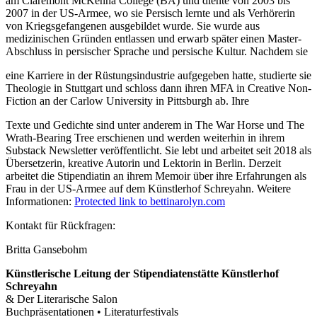
am Claremont McKenna College (BA) und diente von 2003 bis
2007 in der US-Armee, wo sie Persisch lernte und als Verhörerin
von Kriegsgefangenen ausgebildet wurde. Sie wurde aus
medizinischen Gründen entlassen und erwarb später einen Master-
Abschluss in persischer Sprache und persische Kultur. Nachdem sie
eine Karriere in der Rüstungsindustrie aufgegeben hatte, studierte sie
Theologie in Stuttgart und schloss dann ihren MFA in Creative Non-
Fiction an der Carlow University in Pittsburgh ab. Ihre
Texte und Gedichte sind unter anderem in The War Horse und The
Wrath-Bearing Tree erschienen und werden weiterhin in ihrem
Substack Newsletter veröffentlicht. Sie lebt und arbeitet seit 2018 als
Übersetzerin, kreative Autorin und Lektorin in Berlin. Derzeit
arbeitet die Stipendiatin an ihrem Memoir über ihre Erfahrungen als
Frau in der US-Armee auf dem Künstlerhof Schreyahn. Weitere
Informationen:
Protected link to bettinarolyn.com
Kontakt für Rückfragen:
Britta Gansebohm
Künstlerische Leitung der Stipendiatenstätte Künstlerhof
Schreyahn
& Der Literarische Salon
Buchpräsentationen • Literaturfestivals