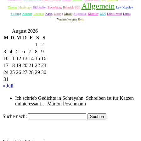
Allgemein
Theater
Musiktage
Bibliothek
Bewerbung
Heinrich Böll
Lew Kopelew
Stiftung
Konzert
Literatur
Kahrs
Lesung
Musik
Stipendiat
Künstler
LZN
Künstlerhof
Kunst
Veranstaltungen
Born
August 2026
M
D
M
D
F
S
S
1
2
3
4
5
6
7
8
9
10
11
12
13
14
15
16
17
18
19
20
21
22
23
24
25
26
27
28
29
30
31
« Juli
Ich schrieb Gedichte in Schreyahn. Schreiben ist für Katzen
uninteressant…
Marion Poschmann
Suche nach: