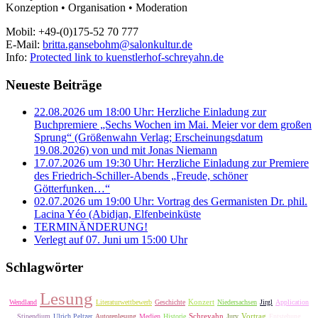
Konzeption • Organisation • Moderation
Mobil: +49-(0)175-52 70 777
E-Mail:
britta.gansebohm@salonkultur.de
Info:
Protected link to kuenstlerhof-schreyahn.de
Neueste Beiträge
22.08.2026 um 18:00 Uhr: Herzliche Einladung zur
Buchpremiere „Sechs Wochen im Mai. Meier vor dem großen
Sprung“ (Größenwahn Verlag; Erscheinungsdatum
19.08.2026) von und mit Jonas Niemann
17.07.2026 um 19:30 Uhr: Herzliche Einladung zur Premiere
des Friedrich-Schiller-Abends „Freude, schöner
Götterfunken…“
02.07.2026 um 19:00 Uhr: Vortrag des Germanisten Dr. phil.
Lacina Yéo (Abidjan, Elfenbeinküste
TERMINÄNDERUNG!
Verlegt auf 07. Juni um 15:00 Uhr
Schlagwörter
Lesung
Konzert
Wendland
Literaturwettbewerb
Geschichte
Niedersachsen
Jirgl
Application
Schreyahn
Vortrag
Stipendium
Ulrich Peltzer
Autorenlesung
Medien
Historie
Jury
Entstehung