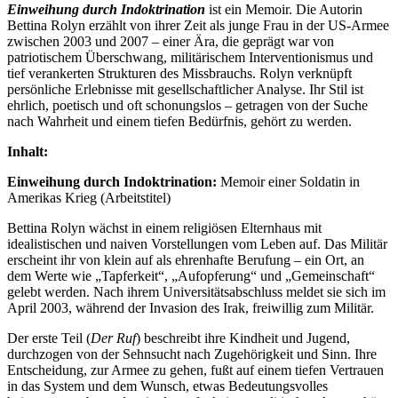
Einweihung durch Indoktrination
ist ein Memoir. Die Autorin
Bettina Rolyn erzählt von ihrer Zeit als junge Frau in der US-Armee
zwischen 2003 und 2007 – einer Ära, die geprägt war von
patriotischem Überschwang, militärischem Interventionismus und
tief verankerten Strukturen des Missbrauchs. Rolyn verknüpft
persönliche Erlebnisse mit gesellschaftlicher Analyse. Ihr Stil ist
ehrlich, poetisch und oft schonungslos – getragen von der Suche
nach Wahrheit und einem tiefen Bedürfnis, gehört zu werden.
Inhalt:
Einweihung durch Indoktrination:
Memoir einer Soldatin in
Amerikas Krieg (Arbeitstitel)
Bettina Rolyn wächst in einem religiösen Elternhaus mit
idealistischen und naiven Vorstellungen vom Leben auf. Das Militär
erscheint ihr von klein auf als ehrenhafte Berufung – ein Ort, an
dem Werte wie „Tapferkeit“, „Aufopferung“ und „Gemeinschaft“
gelebt werden. Nach ihrem Universitätsabschluss meldet sie sich im
April 2003, während der Invasion des Irak, freiwillig zum Militär.
Der erste Teil (
Der Ruf
) beschreibt ihre Kindheit und Jugend,
durchzogen von der Sehnsucht nach Zugehörigkeit und Sinn. Ihre
Entscheidung, zur Armee zu gehen, fußt auf einem tiefen Vertrauen
in das System und dem Wunsch, etwas Bedeutungsvolles