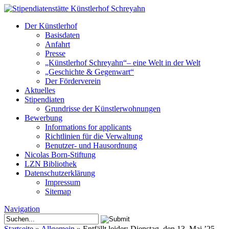
Der Künstlerhof
Basisdaten
Anfahrt
Presse
„Künstlerhof Schreyahn“– eine Welt in der Welt
„Geschichte & Gegenwart“
Der Förderverein
Aktuelles
Stipendiaten
Grundrisse der Künstlerwohnungen
Bewerbung
Informations for applicants
Richtlinien für die Verwaltung
Benutzer- und Hausordnung
Nicolas Born-Stiftung
LZN Bibliothek
Datenschutzerklärung
Impressum
Sitemap
Navigation
Startseite
»
Allgemein
»
Entfällt leider: Dienstag, den 13. Mai ’25